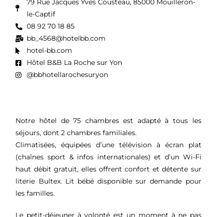
79 Rue Jacques Yves Cousteau, 85000 Mouilleron-
le-Captif
08 92 70 18 85
bb_4568@hotelbb.com
hotel-bb.com
Hôtel B&B La Roche sur Yon
@bbhotellarochesuryon
Notre hôtel de 75 chambres est adapté à tous les
séjours, dont 2 chambres familiales.
Climatisées, équipées d’une télévision à écran plat
(chaînes sport & infos internationales) et d’un Wi-Fi
haut débit gratuit, elles offrent confort et détente sur
literie Bultex. Lit bébé disponible sur demande pour
les familles.
Le petit-déjeuner à volonté est un moment à ne pas